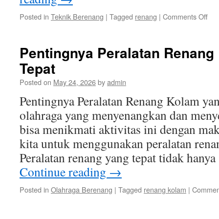
on
Posted in
Teknik Berenang
|
Tagged
renang
|
Comments Off
Men
Kua
Hid
Pentingnya Peralatan Renang
den
Tepat
Rut
Ber
Posted on
May 24, 2026
by
admin
Pentingnya Peralatan Renang Kolam ya
olahraga yang menyenangkan dan meny
bisa menikmati aktivitas ini dengan mak
kita untuk menggunakan peralatan rena
Peralatan renang yang tepat tidak hany
Continue reading
→
Posted in
Olahraga Berenang
|
Tagged
renang kolam
|
Comment