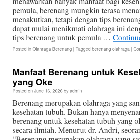
menawarkan banyak manfaat bagi keseha
pemula, berenang mungkin terasa mena
menakutkan, tetapi dengan tips berenan
dapat mulai menikmati olahraga ini den
tips berenang untuk pemula …
Continu
Posted in
Olahraga Berenang
|
Tagged
berenang olahraga
|
Co
Manfaat Berenang untuk Kese
yang Oke
Posted on
June 16, 2026
by
admin
Berenang merupakan olahraga yang san
kesehatan tubuh. Bukan hanya menyena
berenang untuk kesehatan tubuh yang ok
secara ilmiah. Menurut dr. Andri, seora
“Berenang merupakan olahraga yang sa