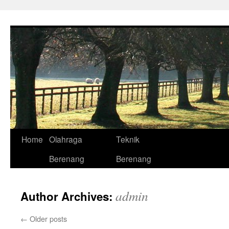
Skip
to
content
Home
Olahraga
Teknik
Berenang
Berenang
admin
Author Archives:
←
Older posts