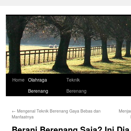
Skip
to
content
Home
Olahraga
Teknik
Berenang
Berenang
←
Mengenal Teknik Berenang Gaya Bebas dan
Menjad
Manfaatnya
Berani Berenang Saja? Ini Di