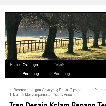
Skip
to
content
Home
Olahraga
Teknik
Berenang
Berenang
←
Berenang dengan Gaya yang Benar: Tips dan
Pandua
Trik untuk Menyempurnakan Teknik Anda
Tren Desain Kolam Renang Te