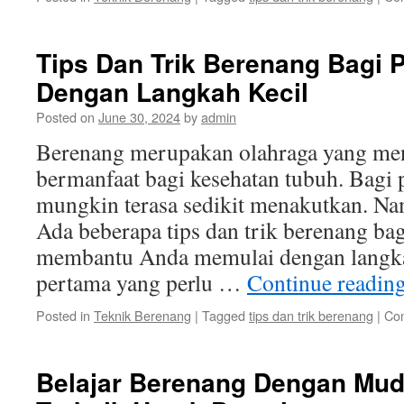
Tips Dan Trik Berenang Bagi 
Dengan Langkah Kecil
Posted on
June 30, 2024
by
admin
Berenang merupakan olahraga yang me
bermanfaat bagi kesehatan tubuh. Bagi
mungkin terasa sedikit menakutkan. Na
Ada beberapa tips dan trik berenang ba
membantu Anda memulai dengan langka
pertama yang perlu …
Continue readin
Posted in
Teknik Berenang
|
Tagged
tips dan trik berenang
|
Co
Belajar Berenang Dengan Muda