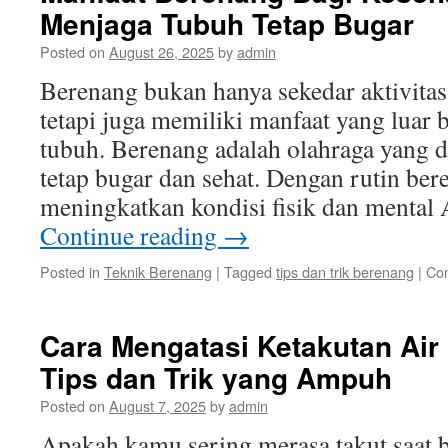
Menjaga Tubuh Tetap Bugar
Posted on
August 26, 2025
by
admin
Berenang bukan hanya sekedar aktivita
tetapi juga memiliki manfaat yang luar 
tubuh. Berenang adalah olahraga yang 
tetap bugar dan sehat. Dengan rutin be
meningkatkan kondisi fisik dan mental
Continue reading
→
Posted in
Teknik Berenang
|
Tagged
tips dan trik berenang
|
Co
Cara Mengatasi Ketakutan Air
Tips dan Trik yang Ampuh
Posted on
August 7, 2025
by
admin
Apakah kamu sering merasa takut saat b