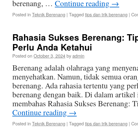
berenang, …
Continue reading
→
Posted in
Teknik Berenang
|
Tagged
tips dan trik berenang
|
Co
Rahasia Sukses Berenang: Tip
Perlu Anda Ketahui
Posted on
October 3, 2024
by
admin
Berenang adalah olahraga yang menyen
menyehatkan. Namun, tidak semua oran
berenang. Ada rahasia tertentu yang per
berenang dengan baik. Di dalam artikel i
membahas Rahasia Sukses Berenang: T
Continue reading
→
Posted in
Teknik Berenang
|
Tagged
tips dan trik berenang
|
Co