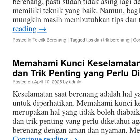
berenang, pasti sudah tidak asing lagi 
memiliki teknik yang baik. Namun, bag
mungkin masih membutuhkan tips dan 
reading
→
Posted in
Teknik Berenang
|
Tagged
tips dan trik berenang
|
Co
Memahami Kunci Keselamatan
dan Trik Penting yang Perlu D
Posted on
April 10, 2025
by
admin
Keselamatan saat berenang adalah hal y
untuk diperhatikan. Memahami kunci k
merupakan hal yang tidak boleh diabaik
dan trik penting yang perlu diketahui ag
berenang dengan aman dan nyaman. Me
Continue reading
→