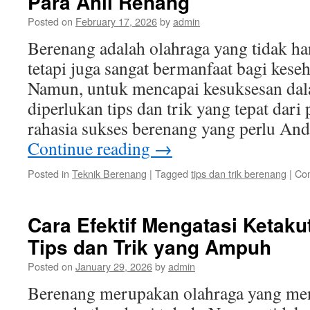
Para Ahli Renang
Posted on
February 17, 2026
by
admin
Berenang adalah olahraga yang tidak h
tetapi juga sangat bermanfaat bagi keseh
Namun, untuk mencapai kesuksesan dal
diperlukan tips dan trik yang tepat dari 
rahasia sukses berenang yang perlu An
Continue reading
→
Posted in
Teknik Berenang
|
Tagged
tips dan trik berenang
|
Co
Cara Efektif Mengatasi Ketak
Tips dan Trik yang Ampuh
Posted on
January 29, 2026
by
admin
Berenang merupakan olahraga yang me