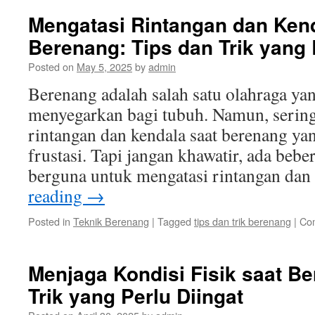
Mengatasi Rintangan dan Kend
Berenang: Tips dan Trik yang
Posted on
May 5, 2025
by
admin
Berenang adalah salah satu olahraga y
menyegarkan bagi tubuh. Namun, sering
rintangan dan kendala saat berenang ya
frustasi. Tapi jangan khawatir, ada bebe
berguna untuk mengatasi rintangan da
reading
→
Posted in
Teknik Berenang
|
Tagged
tips dan trik berenang
|
Co
Menjaga Kondisi Fisik saat Be
Trik yang Perlu Diingat