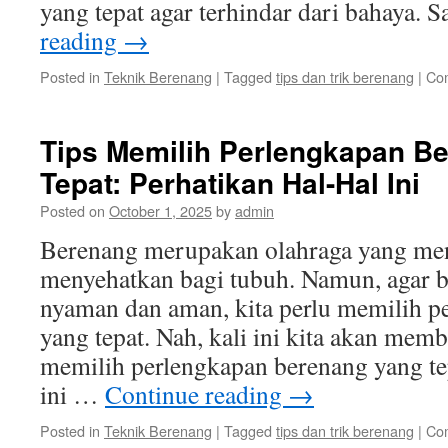
yang tepat agar terhindar dari bahaya. 
reading
→
Posted in
Teknik Berenang
|
Tagged
tips dan trik berenang
|
Co
Tips Memilih Perlengkapan B
Tepat: Perhatikan Hal-Hal Ini
Posted on
October 1, 2025
by
admin
Berenang merupakan olahraga yang me
menyehatkan bagi tubuh. Namun, agar b
nyaman dan aman, kita perlu memilih p
yang tepat. Nah, kali ini kita akan mem
memilih perlengkapan berenang yang tep
ini …
Continue reading
→
Posted in
Teknik Berenang
|
Tagged
tips dan trik berenang
|
Co