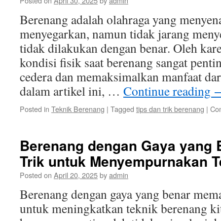
Posted on
April 30, 2025
by
admin
Berenang adalah olahraga yang menyen
menyegarkan, namun tidak jarang menye
tidak dilakukan dengan benar. Oleh kare
kondisi fisik saat berenang sangat pent
cedera dan memaksimalkan manfaat dari 
dalam artikel ini, …
Continue reading
Posted in
Teknik Berenang
|
Tagged
tips dan trik berenang
|
Co
Berenang dengan Gaya yang B
Trik untuk Menyempurnakan T
Posted on
April 20, 2025
by
admin
Berenang dengan gaya yang benar mema
untuk meningkatkan teknik berenang kit