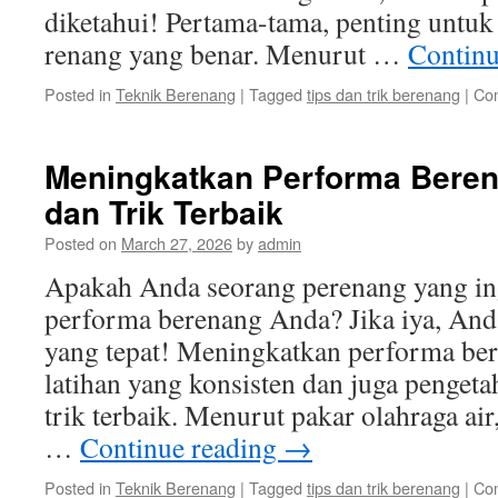
diketahui! Pertama-tama, penting untu
renang yang benar. Menurut …
Continu
Posted in
Teknik Berenang
|
Tagged
tips dan trik berenang
|
Co
Meningkatkan Performa Beren
dan Trik Terbaik
Posted on
March 27, 2026
by
admin
Apakah Anda seorang perenang yang i
performa berenang Anda? Jika iya, And
yang tepat! Meningkatkan performa b
latihan yang konsisten dan juga pengeta
trik terbaik. Menurut pakar olahraga air
…
Continue reading
→
Posted in
Teknik Berenang
|
Tagged
tips dan trik berenang
|
Co