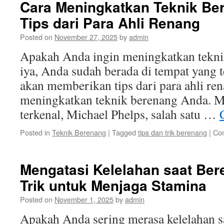
Cara Meningkatkan Teknik Be
Tips dari Para Ahli Renang
Posted on
November 27, 2025
by
admin
Apakah Anda ingin meningkatkan tekni
iya, Anda sudah berada di tempat yang t
akan memberikan tips dari para ahli ren
meningkatkan teknik berenang Anda. M
terkenal, Michael Phelps, salah satu …
Posted in
Teknik Berenang
|
Tagged
tips dan trik berenang
|
Co
Mengatasi Kelelahan saat Ber
Trik untuk Menjaga Stamina
Posted on
November 1, 2025
by
admin
Apakah Anda sering merasa kelelahan s