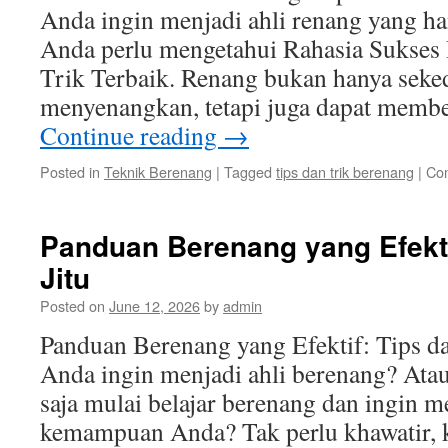
Anda ingin menjadi ahli renang yang ha
Anda perlu mengetahui Rahasia Sukses 
Trik Terbaik. Renang bukan hanya seke
menyenangkan, tetapi juga dapat memb
Continue reading
→
Posted in
Teknik Berenang
|
Tagged
tips dan trik berenang
|
Co
Panduan Berenang yang Efektif
Jitu
Posted on
June 12, 2026
by
admin
Panduan Berenang yang Efektif: Tips d
Anda ingin menjadi ahli berenang? At
saja mulai belajar berenang dan ingin 
kemampuan Anda? Tak perlu khawatir, k