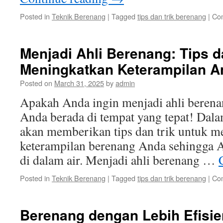
Posted in
Teknik Berenang
|
Tagged
tips dan trik berenang
|
Co
Menjadi Ahli Berenang: Tips d
Meningkatkan Keterampilan A
Posted on
March 31, 2025
by
admin
Apakah Anda ingin menjadi ahli berena
Anda berada di tempat yang tepat! Dalam
akan memberikan tips dan trik untuk m
keterampilan berenang Anda sehingga A
di dalam air. Menjadi ahli berenang …
Posted in
Teknik Berenang
|
Tagged
tips dan trik berenang
|
Co
Berenang dengan Lebih Efisien