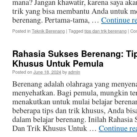
mana? Jangan khawatir, karena saya ak
trik yang bisa membantu Anda untuk m
berenang. Pertama-tama, …
Continue r
Posted in
Teknik Berenang
|
Tagged
tips dan trik berenang
|
Co
Rahasia Sukses Berenang: Tip
Khusus Untuk Pemula
Posted on
June 18, 2024
by
admin
Berenang adalah olahraga yang menyen
menyehatkan. Bagi pemula, mungkin ter
menakutkan untuk mulai belajar beren
beberapa tips dan trik khusus, Anda bis
dalam belajar berenang. Inilah Rahasia
Dan Trik Khusus Untuk …
Continue r