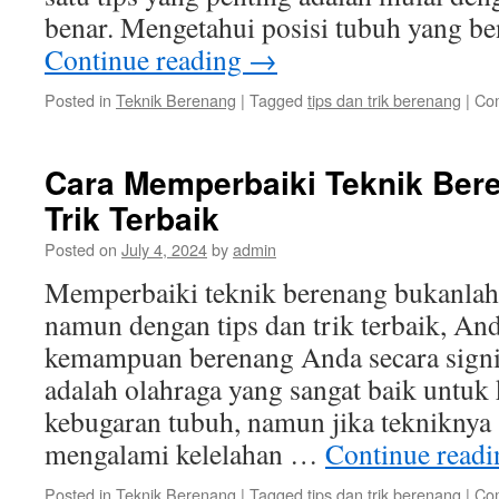
benar. Mengetahui posisi tubuh yang b
Continue reading
→
Posted in
Teknik Berenang
|
Tagged
tips dan trik berenang
|
Co
Cara Memperbaiki Teknik Ber
Trik Terbaik
Posted on
July 4, 2024
by
admin
Memperbaiki teknik berenang bukanlah
namun dengan tips dan trik terbaik, An
kemampuan berenang Anda secara signi
adalah olahraga yang sangat baik untuk
kebugaran tubuh, namun jika tekniknya 
mengalami kelelahan …
Continue read
Posted in
Teknik Berenang
|
Tagged
tips dan trik berenang
|
Co