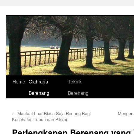
Skip
to
content
Home
Olahraga
Teknik
Berenang
Berenang
←
Manfaat Luar Biasa Saja Renang Bagi
Mengena
Kesehatan Tubuh dan Pikiran
Perlengkapan Berenang yang W