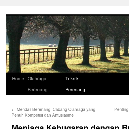
Skip
to
content
Home
Olahraga
Teknik
Berenang
Berenang
←
Mendali Berenang: Cabang Olahraga yang
Penting
Penuh Kompetisi dan Antusiasme
Menjaga Kebugaran dengan Ru