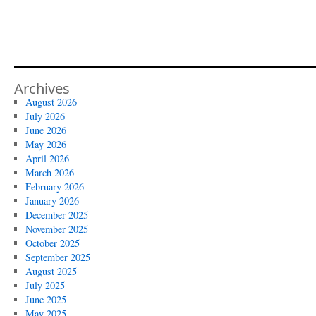
Archives
August 2026
July 2026
June 2026
May 2026
April 2026
March 2026
February 2026
January 2026
December 2025
November 2025
October 2025
September 2025
August 2025
July 2025
June 2025
May 2025