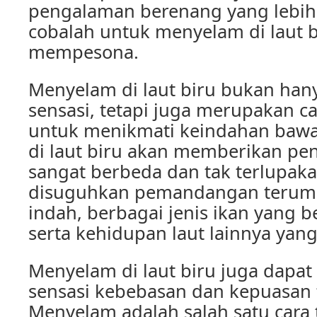
pengalaman berenang yang lebi
cobalah untuk menyelam di laut 
mempesona.
Menyelam di laut biru bukan han
sensasi, tetapi juga merupakan ca
untuk menikmati keindahan bawa
di laut biru akan memberikan p
sangat berbeda dan tak terlupak
disuguhkan pemandangan terum
indah, berbagai jenis ikan yang 
serta kehidupan laut lainnya ya
Menyelam di laut biru juga dapa
sensasi kebebasan dan kepuasan t
Menyelam adalah salah satu cara 