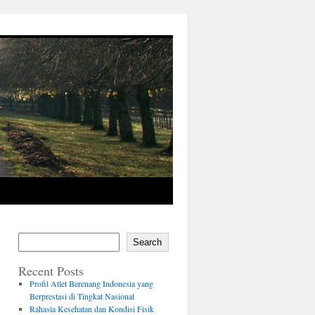
Search
Recent Posts
Profil Atlet Berenang Indonesia yang
Berprestasi di Tingkat Nasional
Rahasia Kesehatan dan Kondisi Fisik