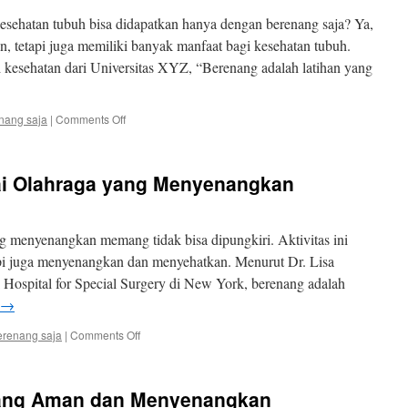
untuk
Semua
sehatan tubuh bisa didapatkan hanya dengan berenang saja? Ya,
Usia
 tetapi juga memiliki banyak manfaat bagi kesehatan tubuh.
 kesehatan dari Universitas XYZ, “Berenang adalah latihan yang
on
nang saja
|
Comments Off
Rahasia
Kesehatan
Tubuh
ai Olahraga yang Menyenangkan
dengan
Berenang
Saja
g menyenangkan memang tidak bisa dipungkiri. Aktivitas ini
pi juga menyenangkan dan menyehatkan. Menurut Dr. Lisa
i Hospital for Special Surgery di New York, berenang adalah
→
on
erenang saja
|
Comments Off
Berenang
Saja
sebagai
yang Aman dan Menyenangkan
Olahraga