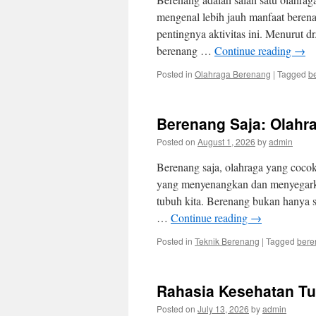
mengenal lebih jauh manfaat berena
pentingnya aktivitas ini. Menurut d
berenang …
Continue reading
→
Posted in
Olahraga Berenang
|
Tagged
b
Berenang Saja: Olahr
Posted on
August 1, 2026
by
admin
Berenang saja, olahraga yang cocok
yang menyenangkan dan menyegarkan
tubuh kita. Berenang bukan hanya s
…
Continue reading
→
Posted in
Teknik Berenang
|
Tagged
bere
Rahasia Kesehatan T
Posted on
July 13, 2026
by
admin