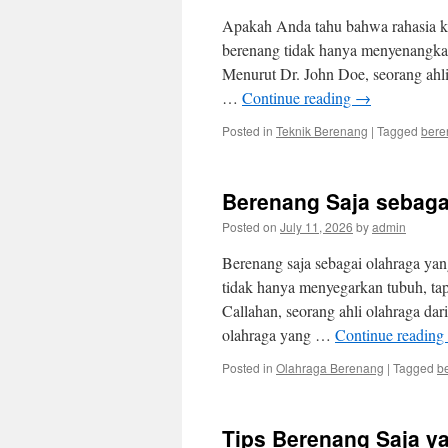
Apakah Anda tahu bahwa rahasia ke
berenang tidak hanya menyenangkan,
Menurut Dr. John Doe, seorang ahli
…
Continue reading
→
Posted in
Teknik Berenang
|
Tagged
bere
Berenang Saja sebag
Posted on
July 11, 2026
by
admin
Berenang saja sebagai olahraga yan
tidak hanya menyegarkan tubuh, ta
Callahan, seorang ahli olahraga dar
olahraga yang …
Continue reading
Posted in
Olahraga Berenang
|
Tagged
b
Tips Berenang Saja 