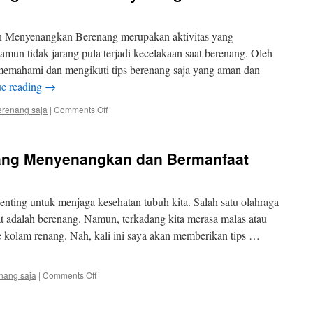
yang
Menyenangkan
n Menyenangkan Berenang merupakan aktivitas yang
un tidak jarang pula terjadi kecelakaan saat berenang. Oleh
k memahami dan mengikuti tips berenang saja yang aman dan
ue reading
→
on
erenang saja
|
Comments Off
Tips
Berenang
Saja
yang Menyenangkan dan Bermanfaat
yang
Aman
dan
Menyenangkan
enting untuk menjaga kesehatan tubuh kita. Salah satu olahraga
adalah berenang. Namun, terkadang kita merasa malas atau
e kolam renang. Nah, kali ini saya akan memberikan tips …
on
nang saja
|
Comments Off
Tips
Berenang
Saja