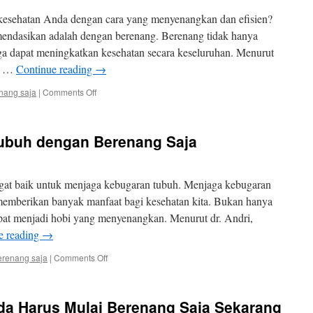
esehatan Anda dengan cara yang menyenangkan dan efisien?
omendasikan adalah dengan berenang. Berenang tidak hanya
ga dapat meningkatkan kesehatan secara keseluruhan. Menurut
ja …
Continue reading
→
on
nang saja
|
Comments Off
Cara
Berenang
Saja
ubuh dengan Berenang Saja
yang
Benar
dan
Efisien
gat baik untuk menjaga kebugaran tubuh. Menjaga kebugaran
untuk
memberikan banyak manfaat bagi kesehatan kita. Bukan hanya
Meningkatkan
apat menjadi hobi yang menyenangkan. Menurut dr. Andri,
Kesehatan
e reading
→
on
erenang saja
|
Comments Off
Menjaga
Kebugaran
Tubuh
a Harus Mulai Berenang Saja Sekarang
dengan