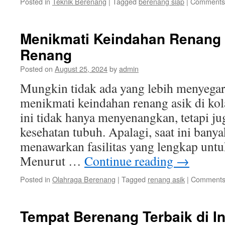
Posted in
Teknik Berenang
|
Tagged
berenang siap
|
Comments 
Menikmati Keindahan Renang 
Renang
Posted on
August 25, 2024
by
admin
Mungkin tidak ada yang lebih menyega
menikmati keindahan renang asik di kol
ini tidak hanya menyenangkan, tetapi ju
kesehatan tubuh. Apalagi, saat ini ban
menawarkan fasilitas yang lengkap unt
Menurut …
Continue reading
→
Posted in
Olahraga Berenang
|
Tagged
renang asik
|
Comments
Tempat Berenang Terbaik di I