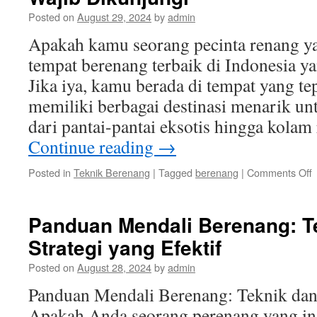
Posted on
August 29, 2024
by
admin
Apakah kamu seorang pecinta renang y
tempat berenang terbaik di Indonesia y
Jika iya, kamu berada di tempat yang te
memiliki berbagai destinasi menarik un
dari pantai-pantai eksotis hingga kola
Continue reading
→
o
Posted in
Teknik Berenang
|
Tagged
berenang
|
Comments Off
T
B
T
Panduan Mendali Berenang: T
d
Strategi yang Efektif
I
y
Posted on
August 28, 2024
by
admin
W
D
Panduan Mendali Berenang: Teknik dan 
Apakah Anda seorang perenang yang i