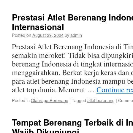
T
B
Prestasi Atlet Berenang Indon
d
Internasional
L
a
Posted on
August 29, 2024
by
admin
Prestasi Atlet Berenang Indonesia di Ti
semakin meroket! Tidak bisa dipungkiri 
berenang Indonesia di tingkat internasi
menggairahkan. Berkat kerja keras dan d
para atlet berenang Indonesia mampu be
atlet top dunia. Menurut …
Continue r
Posted in
Olahraga Berenang
|
Tagged
atlet berenang
|
Commen
Tempat Berenang Terbaik di I
Wajib Dikunjungi