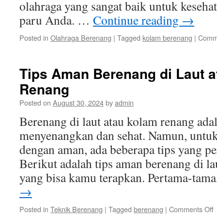
olahraga yang sangat baik untuk keseha
paru Anda. …
Continue reading
→
Posted in
Olahraga Berenang
|
Tagged
kolam berenang
|
Comme
Tips Aman Berenang di Laut 
Renang
Posted on
August 30, 2024
by
admin
Berenang di laut atau kolam renang adal
menyenangkan dan sehat. Namun, untu
dengan aman, ada beberapa tips yang per
Berikut adalah tips aman berenang di la
yang bisa kamu terapkan. Pertama-tam
→
o
Posted in
Teknik Berenang
|
Tagged
berenang
|
Comments Off