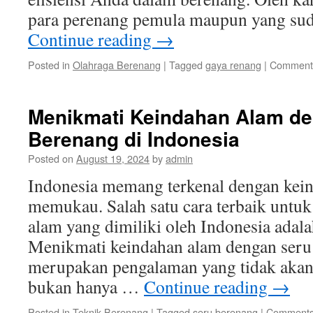
para perenang pemula maupun yang su
Continue reading
→
Posted in
Olahraga Berenang
|
Tagged
gaya renang
|
Comments
Menikmati Keindahan Alam d
Berenang di Indonesia
Posted on
August 19, 2024
by
admin
Indonesia memang terkenal dengan kei
memukau. Salah satu cara terbaik untu
alam yang dimiliki oleh Indonesia adal
Menikmati keindahan alam dengan seru 
merupakan pengalaman yang tidak akan
bukan hanya …
Continue reading
→
Posted in
Teknik Berenang
|
Tagged
seru berenang
|
Comments