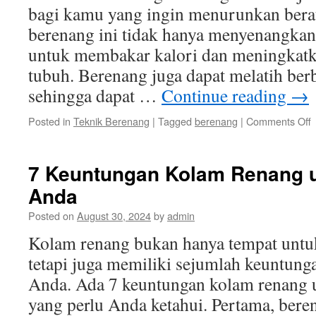
bagi kamu yang ingin menurunkan berat
berenang ini tidak hanya menyenangkan, 
untuk membakar kalori dan meningkat
tubuh. Berenang juga dapat melatih ber
sehingga dapat …
Continue reading
→
o
Posted in
Teknik Berenang
|
Tagged
berenang
|
Comments Off
R
B
y
7 Keuntungan Kolam Renang 
B
Anda
M
Posted on
August 30, 2024
by
admin
B
Kolam renang bukan hanya tempat untu
tetapi juga memiliki sejumlah keuntung
Anda. Ada 7 keuntungan kolam renang 
yang perlu Anda ketahui. Pertama, ber