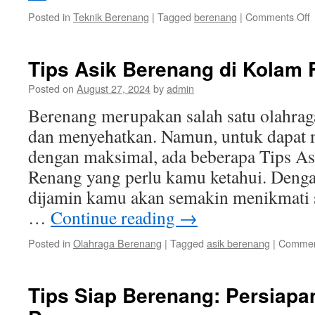
o
Posted in
Teknik Berenang
|
Tagged
berenang
|
Comments Off
T
B
y
Tips Asik Berenang di Kolam
B
u
Posted on
August 27, 2024
by
admin
Berenang merupakan salah satu olahra
dan menyehatkan. Namun, untuk dapat 
dengan maksimal, ada beberapa Tips A
Renang yang perlu kamu ketahui. Dengan
dijamin kamu akan semakin menikmati s
…
Continue reading
→
Posted in
Olahraga Berenang
|
Tagged
asik berenang
|
Commen
Tips Siap Berenang: Persiapa