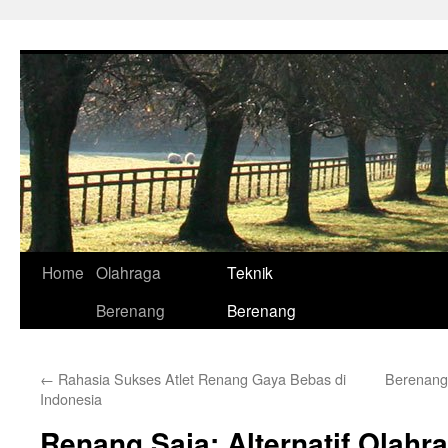
Skip
to
content
Home
Olahraga
Teknik
Berenang
Berenang
←
Rahasia Sukses Atlet Renang Gaya Bebas di
Berenang
Indonesia
Renang Saja: Alternatif Olahr