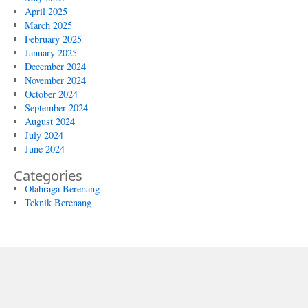
April 2025
March 2025
February 2025
January 2025
December 2024
November 2024
October 2024
September 2024
August 2024
July 2024
June 2024
Categories
Olahraga Berenang
Teknik Berenang