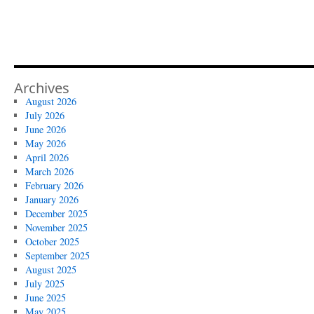
Archives
August 2026
July 2026
June 2026
May 2026
April 2026
March 2026
February 2026
January 2026
December 2025
November 2025
October 2025
September 2025
August 2025
July 2025
June 2025
May 2025