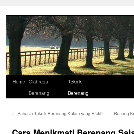
Skip
to
content
Home
Olahraga
Teknik
Berenang
Berenang
←
Rahasia Teknik Berenang Kolam yang Efektif
Renang K
Cara Menikmati Berenang Saj