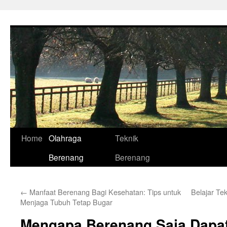
Skip
to
content
Home
Olahraga
Teknik
Berenang
Berenang
←
Manfaat Berenang Bagi Kesehatan: Tips untuk
Belajar Te
Menjaga Tubuh Tetap Bugar
Mengapa Berenang Saja Dapa