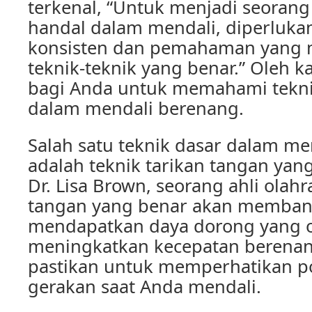
terkenal, “Untuk menjadi seoran
handal dalam mendali, diperlukan
konsisten dan pemahaman yang 
teknik-teknik yang benar.” Oleh ka
bagi Anda untuk memahami tekni
dalam mendali berenang.
Salah satu teknik dasar dalam m
adalah teknik tarikan tangan yan
Dr. Lisa Brown, seorang ahli olahr
tangan yang benar akan memban
mendapatkan daya dorong yang o
meningkatkan kecepatan berenang
pastikan untuk memperhatikan po
gerakan saat Anda mendali.