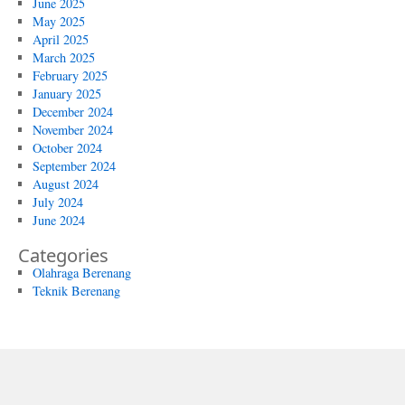
June 2025
May 2025
April 2025
March 2025
February 2025
January 2025
December 2024
November 2024
October 2024
September 2024
August 2024
July 2024
June 2024
Categories
Olahraga Berenang
Teknik Berenang