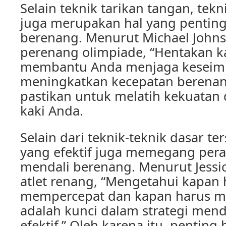
Selain teknik tarikan tangan, tek
juga merupakan hal yang pentin
berenang. Menurut Michael Johns
perenang olimpiade, “Hentakan k
membantu Anda menjaga keseim
meningkatkan kecepatan berenang
pastikan untuk melatih kekuatan d
kaki Anda.
Selain dari teknik-teknik dasar ter
yang efektif juga memegang per
mendali berenang. Menurut Jessic
atlet renang, “Mengetahui kapan 
mempercepat dan kapan harus m
adalah kunci dalam strategi men
efektif.” Oleh karena itu, penting