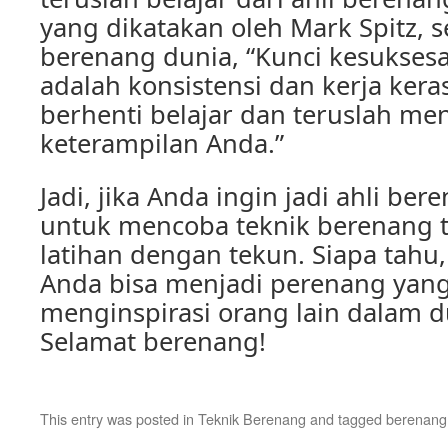
yang dikatakan oleh Mark Spitz, 
berenang dunia, “Kunci kesukse
adalah konsistensi dan kerja kera
berhenti belajar dan teruslah m
keterampilan Anda.”
Jadi, jika Anda ingin jadi ahli be
untuk mencoba teknik berenang to
latihan dengan tekun. Siapa tahu,
Anda bisa menjadi perenang yan
menginspirasi orang lain dalam d
Selamat berenang!
This entry was posted in
Teknik Berenang
and tagged
berenang