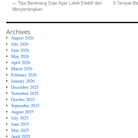
←
Tips Berenang Saja Agar Lebih Efektif dan
5 Tempat Be
Menyenangkan
Archives
August 2026
July 2026
June 2026
May 2026
April 2026
March 2026
February 2026
January 2026
December 2025
November 2025
October 2025
September 2025
August 2025
July 2025
June 2025
May 2025
April 2025