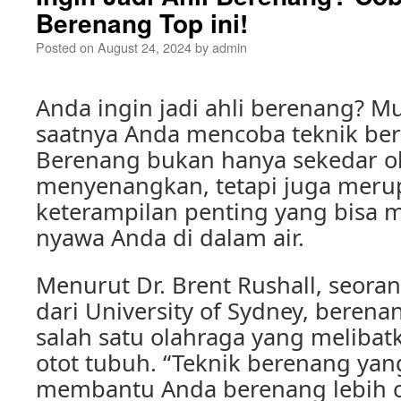
Berenang Top ini!
Posted on
August 24, 2024
by
admin
Anda ingin jadi ahli berenang? 
saatnya Anda mencoba teknik ber
Berenang bukan hanya sekedar o
menyenangkan, tetapi juga meru
keterampilan penting yang bisa
nyawa Anda di dalam air.
Menurut Dr. Brent Rushall, seoran
dari University of Sydney, bere
salah satu olahraga yang melibat
otot tubuh. “Teknik berenang yan
membantu Anda berenang lebih cep