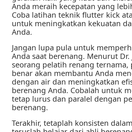
Anda meraih kecepatan yang lebih 
Coba latihan teknik flutter kick at
untuk meningkatkan kekuatan dan
Anda.
Jangan lupa pula untuk memperha
Anda saat berenang. Menurut Dr. 
seorang pelatih renang ternama, 
benar akan membantu Anda men
dengan air dan meningkatkan efi
berenang Anda. Cobalah untuk m
tetap lurus dan paralel dengan p
berenang.
Terakhir, tetaplah konsisten dala
teruslah belajar dari ahli berenan