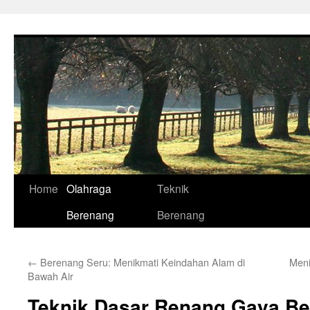
Skip
to
content
Home
Olahraga
Teknik
Berenang
Berenang
←
Berenang Seru: Menikmati Keindahan Alam di
Meni
Bawah Air
Teknik Dasar Renang Gaya B