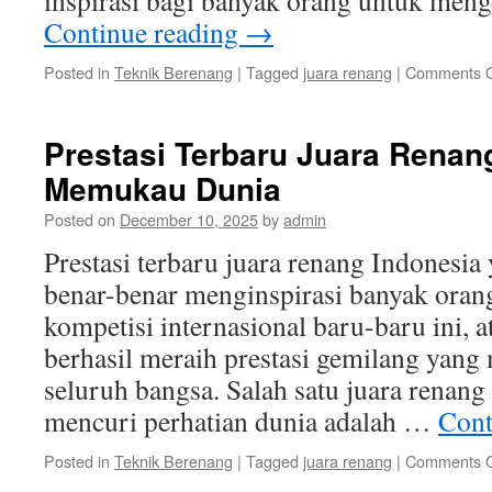
inspirasi bagi banyak orang untuk men
Continue reading
→
Posted in
Teknik Berenang
|
Tagged
juara renang
|
Comments O
Prestasi Terbaru Juara Renan
Memukau Dunia
Posted on
December 10, 2025
by
admin
Prestasi terbaru juara renang Indones
benar-benar menginspirasi banyak oran
kompetisi internasional baru-baru ini, a
berhasil meraih prestasi gemilang yan
seluruh bangsa. Salah satu juara renang
mencuri perhatian dunia adalah …
Cont
Posted in
Teknik Berenang
|
Tagged
juara renang
|
Comments O