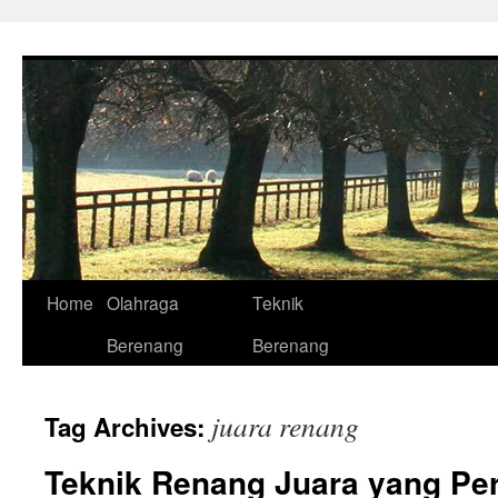
Skip
to
content
Home
Olahraga
Teknik
Berenang
Berenang
juara renang
Tag Archives:
Teknik Renang Juara yang Pe