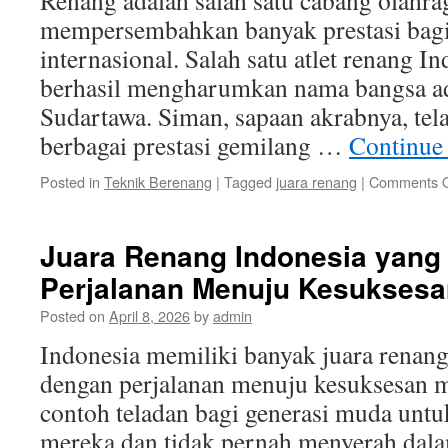
Renang adalah salah satu cabang olahra
mempersembahkan banyak prestasi bagi 
internasional. Salah satu atlet renang I
berhasil mengharumkan nama bangsa a
Sudartawa. Siman, sapaan akrabnya, tel
berbagai prestasi gemilang …
Continue
Posted in
Teknik Berenang
|
Tagged
juara renang
|
Comments O
Juara Renang Indonesia yang 
Perjalanan Menuju Kesukses
Posted on
April 8, 2026
by
admin
Indonesia memiliki banyak juara renan
dengan perjalanan menuju kesuksesan 
contoh teladan bagi generasi muda unt
mereka dan tidak pernah menyerah da