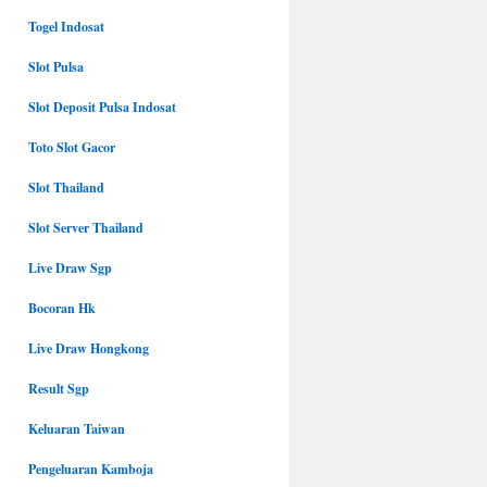
Togel Indosat
Slot Pulsa
Slot Deposit Pulsa Indosat
Toto Slot Gacor
Slot Thailand
Slot Server Thailand
Live Draw Sgp
Bocoran Hk
Live Draw Hongkong
Result Sgp
Keluaran Taiwan
Pengeluaran Kamboja