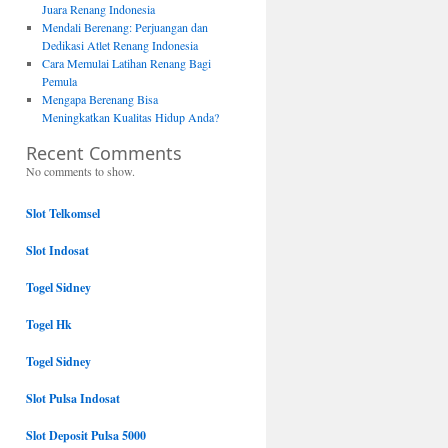
Juara Renang Indonesia
Mendali Berenang: Perjuangan dan
Dedikasi Atlet Renang Indonesia
Cara Memulai Latihan Renang Bagi
Pemula
Mengapa Berenang Bisa
Meningkatkan Kualitas Hidup Anda?
Recent Comments
No comments to show.
Slot Telkomsel
Slot Indosat
Togel Sidney
Togel Hk
Togel Sidney
Slot Pulsa Indosat
Slot Deposit Pulsa 5000