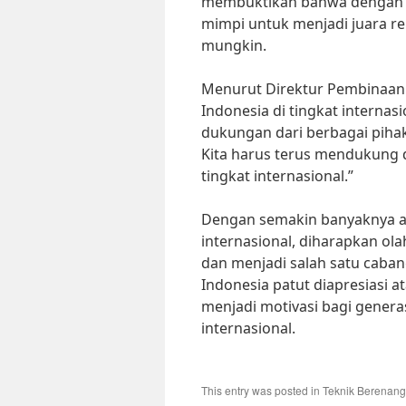
membuktikan bahwa dengan ker
mimpi untuk menjadi juara ren
mungkin.
Menurut Direktur Pembinaan P
Indonesia di tingkat internasi
dukungan dari berbagai pihak
Kita harus terus mendukung d
tingkat internasional.”
Dengan semakin banyaknya atl
internasional, diharapkan ol
dan menjadi salah satu caban
Indonesia patut diapresiasi a
menjadi motivasi bagi genera
internasional.
This entry was posted in
Teknik Berenang