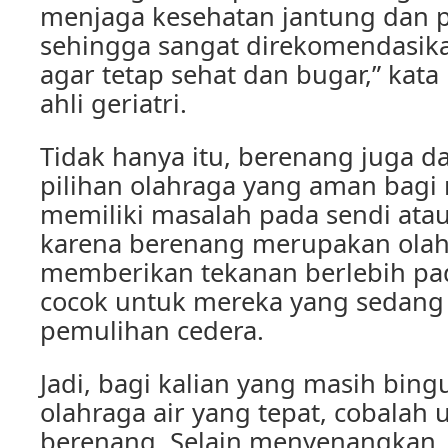
menjaga kesehatan jantung dan p
sehingga sangat direkomendasika
agar tetap sehat dan bugar,” kata 
ahli geriatri.
Tidak hanya itu, berenang juga d
pilihan olahraga yang aman bagi
memiliki masalah pada sendi atau 
karena berenang merupakan olah
memberikan tekanan berlebih pa
cocok untuk mereka yang sedang
pemulihan cedera.
Jadi, bagi kalian yang masih bin
olahraga air yang tepat, cobalah 
berenang. Selain menyenangkan,