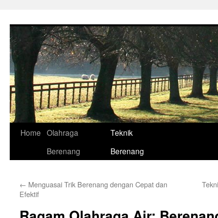
Skip
to
content
Home
Olahraga
Teknik
Berenang
Berenang
←
Menguasai Trik Berenang dengan Cepat dan
Tekn
Efektif
Ragam Olahraga Air: Berenang