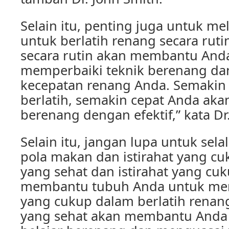
Selain itu, penting juga untuk m
untuk berlatih renang secara ruti
secara rutin akan membantu And
memperbaiki teknik berenang d
kecepatan renang Anda. Semakin
berlatih, semakin cepat Anda aka
berenang dengan efektif,” kata Dr
Selain itu, jangan lupa untuk se
pola makan dan istirahat yang c
yang sehat dan istirahat yang cu
membantu tubuh Anda untuk men
yang cukup dalam berlatih renan
yang sehat akan membantu Anda 