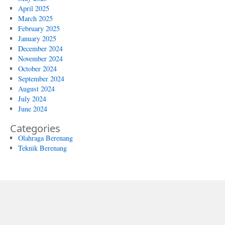
April 2025
March 2025
February 2025
January 2025
December 2024
November 2024
October 2024
September 2024
August 2024
July 2024
June 2024
Categories
Olahraga Berenang
Teknik Berenang