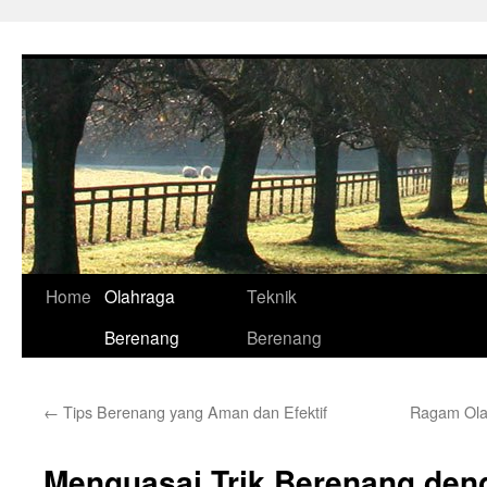
Skip
to
content
Home
Olahraga
Teknik
Berenang
Berenang
←
Tips Berenang yang Aman dan Efektif
Ragam Olah
Menguasai Trik Berenang den