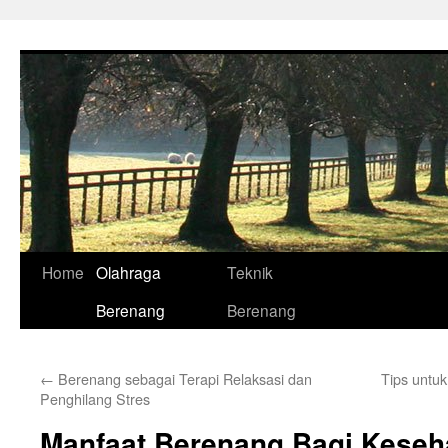
Skip
to
content
Home
Olahraga
Teknik
Berenang
Berenang
←
Berenang sebagai Terapi Relaksasi dan
Tips unt
Penghilang Stres
Manfaat Berenang Bagi Keseh