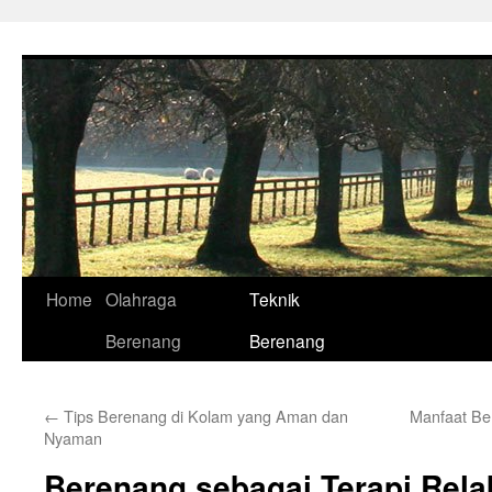
Skip
to
content
Home
Olahraga
Teknik
Berenang
Berenang
←
Tips Berenang di Kolam yang Aman dan
Manfaat Be
Nyaman
Berenang sebagai Terapi Rela