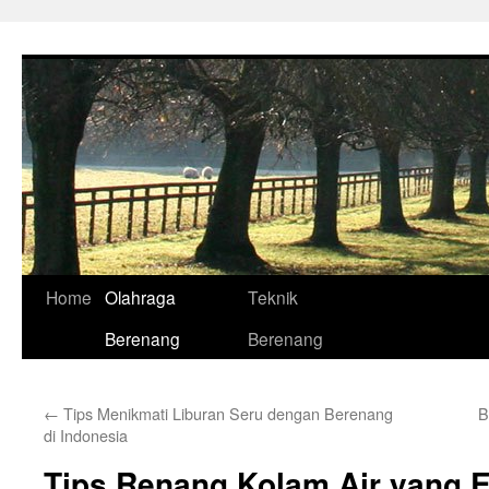
Skip
to
content
Home
Olahraga
Teknik
Berenang
Berenang
←
Tips Menikmati Liburan Seru dengan Berenang
B
di Indonesia
Tips Renang Kolam Air yang Ef