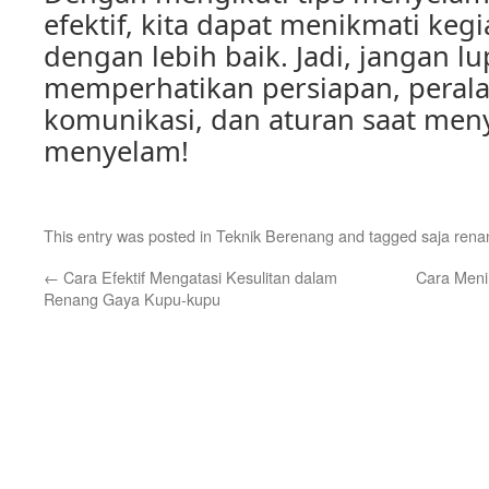
efektif, kita dapat menikmati ke
dengan lebih baik. Jadi, jangan lu
memperhatikan persiapan, peralat
komunikasi, dan aturan saat men
menyelam!
This entry was posted in
Teknik Berenang
and tagged
saja rena
←
Cara Efektif Mengatasi Kesulitan dalam
Cara Meni
Renang Gaya Kupu-kupu