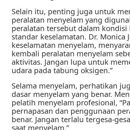
Selain itu, penting juga untuk m
peralatan menyelam yang digunak
peralatan tersebut dalam kondisi 
standar keselamatan. Dr. Monica J
keselamatan menyelam, menyaran
kembali peralatan menyelam se
aktivitas. Jangan lupa untuk mem
udara pada tabung oksigen.”
Selama menyelam, perhatikan jug
dasar menyelam yang benar. Menu
pelatih menyelam profesional, “Pa
pernapasan dan penggunaan per
benar. Jangan terlalu tergesa-ges
saat menyelam.”