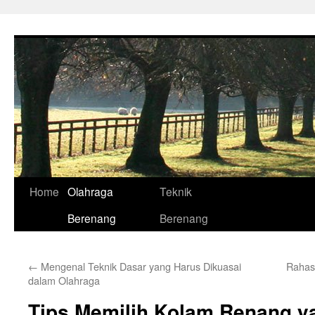
Skip
to
content
Home
Olahraga
Teknik
Berenang
Berenang
←
Mengenal Teknik Dasar yang Harus Dikuasai
Rahas
dalam Olahraga
Tips Memilih Kolam Renang y