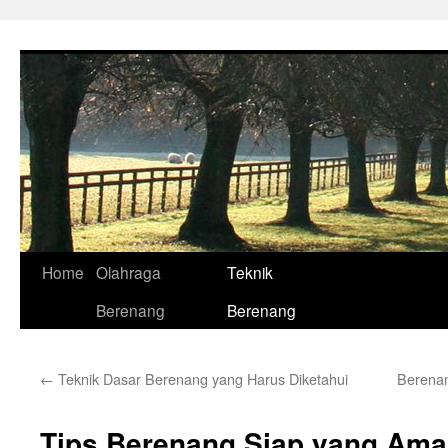
Skip
to
content
Home
Olahraga
Teknik
Berenang
Berenang
←
Teknik Dasar Berenang yang Harus Diketahui
Berenan
Tips Berenang Siap yang Am