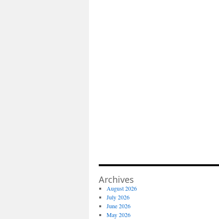
Archives
August 2026
July 2026
June 2026
May 2026