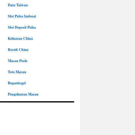
Data Taiwan
Slot Pulsa Indosat
Slot Deposit Pulsa
Keluaran China
Result China
Macau Pools
Toto Macau
Bupatitogel
Pengeluaran Macau