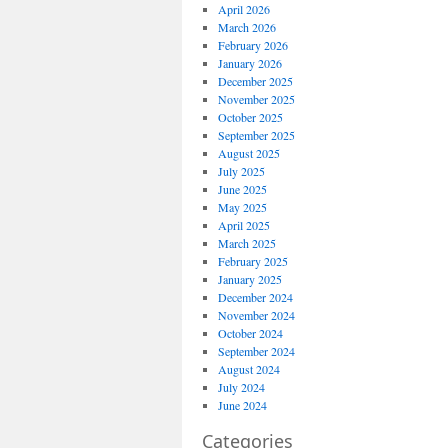
April 2026
March 2026
February 2026
January 2026
December 2025
November 2025
October 2025
September 2025
August 2025
July 2025
June 2025
May 2025
April 2025
March 2025
February 2025
January 2025
December 2024
November 2024
October 2024
September 2024
August 2024
July 2024
June 2024
Categories