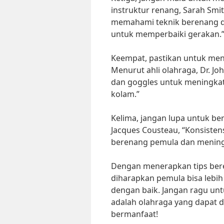
instruktur renang, Sarah Sm
memahami teknik berenang d
untuk memperbaiki gerakan.
Keempat, pastikan untuk me
Menurut ahli olahraga, Dr. 
dan goggles untuk meningka
kolam.”
Kelima, jangan lupa untuk be
Jacques Cousteau, “Konsiste
berenang pemula dan meningk
Dengan menerapkan tips beren
diharapkan pemula bisa lebih
dengan baik. Jangan ragu unt
adalah olahraga yang dapat d
bermanfaat!