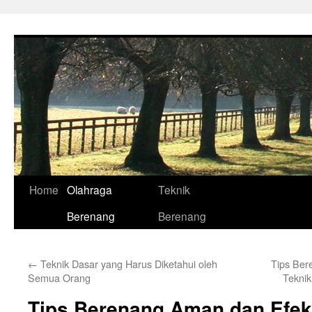
Skip
to
content
Home
Olahraga
Teknik
Berenang
Berenang
←
Teknik Dasar yang Harus Diketahui oleh
Tips Ber
Semua Orang
Teknik
Tips Berenang Aman dan Efekt