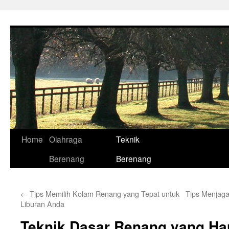
Skip
to
content
Home
Olahraga
Teknik
Berenang
Berenang
←
Tips Memilih Kolam Renang yang Tepat untuk
Tips Menjaga
Liburan Anda
Teknik Dasar Renang yang Ha