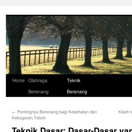
Skip
to
content
Home
Olahraga
Teknik
Berenang
Berenang
←
Pentingnya Berenang bagi Kesehatan dan
Kisah I
Kebugaran Tubuh
Teknik Dasar: Dasar-Dasar ya