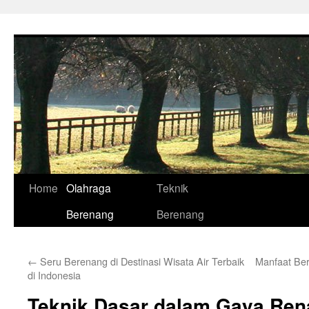
Skip
to
content
Home
Olahraga
Teknik
Berenang
Berenang
←
Seru Berenang di Destinasi Wisata Air Terbaik
Manfaat Be
di Indonesia
Teknik Dasar dalam Gaya Ren