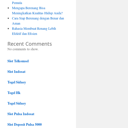
Pemula
Mengapa Berenang Bisa
Meningkatkan Kualitas Hidup Anda?
Cara Siap Berenang dengan Benar dan
Aman
Rahasia Membuat Renang Lebih
Efektif dan Efisien
Recent Comments
No comments to show.
Slot Telkomsel
Slot Indosat
Togel Sidney
Togel Hk
Togel Sidney
Slot Pulsa Indosat
Slot Deposit Pulsa 5000