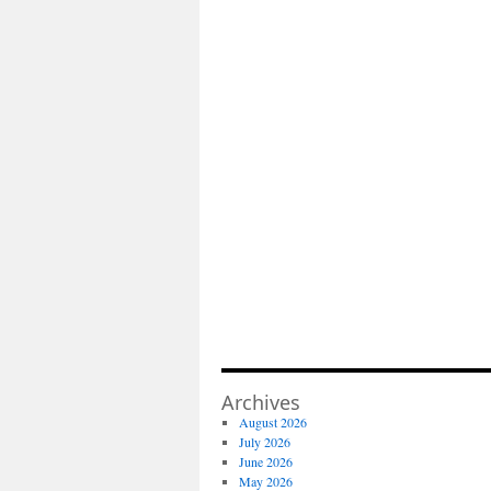
Archives
August 2026
July 2026
June 2026
May 2026