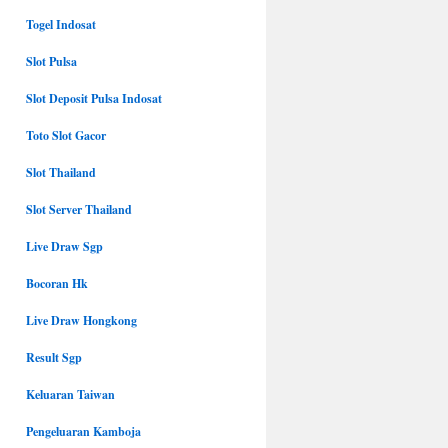
Togel Indosat
Slot Pulsa
Slot Deposit Pulsa Indosat
Toto Slot Gacor
Slot Thailand
Slot Server Thailand
Live Draw Sgp
Bocoran Hk
Live Draw Hongkong
Result Sgp
Keluaran Taiwan
Pengeluaran Kamboja