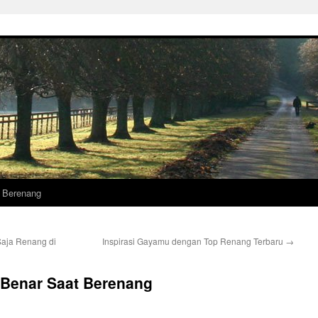
 Berenang
Saja Renang di
Inspirasi Gayamu dengan Top Renang Terbaru
→
 Benar Saat Berenang