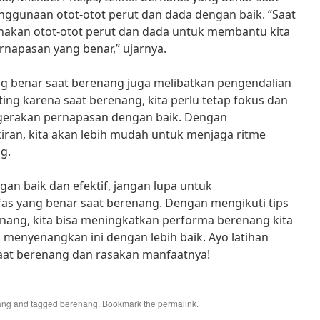
nggunaan otot-otot perut dan dada dengan baik. “Saat
nakan otot-otot perut dan dada untuk membantu kita
napasan yang benar,” ujarnya.
yang benar saat berenang juga melibatkan pengendalian
nting karena saat berenang, kita perlu tetap fokus dan
gerakan pernapasan dengan baik. Dengan
iran, kita akan lebih mudah untuk menjaga ritme
g.
gan baik dan efektif, jangan lupa untuk
as yang benar saat berenang. Dengan mengikuti tips
enang, kita bisa meningkatkan performa berenang kita
menyenangkan ini dengan lebih baik. Ayo latihan
saat berenang dan rasakan manfaatnya!
ang
and tagged
berenang
. Bookmark the
permalink
.