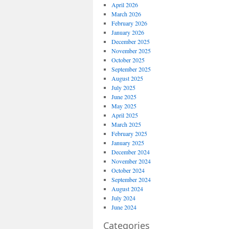
April 2026
March 2026
February 2026
January 2026
December 2025
November 2025
October 2025
September 2025
August 2025
July 2025
June 2025
May 2025
April 2025
March 2025
February 2025
January 2025
December 2024
November 2024
October 2024
September 2024
August 2024
July 2024
June 2024
Categories