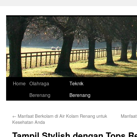
Skip
to
content
Home
Olahraga
Teknik
Berenang
Berenang
←
Manfaat Berkolam di Air Kolam Renang untuk
Manfaat
Kesehatan Anda
Tampil Stylish dengan Tops R