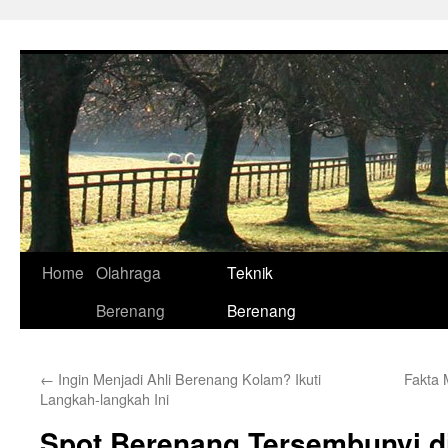
Skip
to
content
Home
Olahraga
Teknik
Berenang
Berenang
←
Ingin Menjadi Ahli Berenang Kolam? Ikuti
Fakta 
Langkah-langkah Ini
Spot Berenang Tersembunyi d