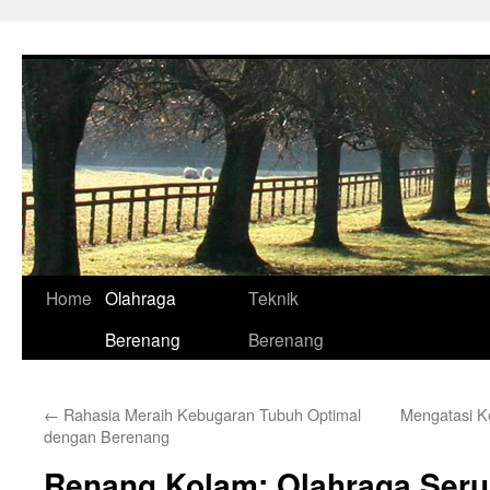
Skip
to
content
Home
Olahraga
Teknik
Berenang
Berenang
←
Rahasia Meraih Kebugaran Tubuh Optimal
Mengatasi Ke
dengan Berenang
Renang Kolam: Olahraga Seru 