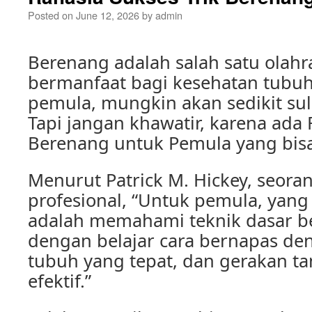
Posted on
June 12, 2026
by
admin
Berenang adalah salah satu olah
bermanfaat bagi kesehatan tubu
pemula, mungkin akan sedikit sul
Tapi jangan khawatir, karena ada 
Berenang untuk Pemula yang bi
Menurut Patrick M. Hickey, seora
profesional, “Untuk pemula, yang
adalah memahami teknik dasar b
dengan belajar cara bernapas den
tubuh yang tepat, dan gerakan t
efektif.”