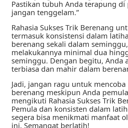
Pastikan tubuh Anda terapung di
jangan tenggelam.”
Rahasia Sukses Trik Berenang un
termasuk konsistensi dalam latih
berenang sekali dalam seminggu,
melakukannya minimal dua hingga
seminggu. Dengan begitu, Anda 
terbiasa dan mahir dalam berena
Jadi, jangan ragu untuk mencoba
berenang meskipun Anda pemula
mengikuti Rahasia Sukses Trik B
Pemula dan konsisten dalam lati
segera bisa menikmati manfaat o
ini. Semangat berlatih!