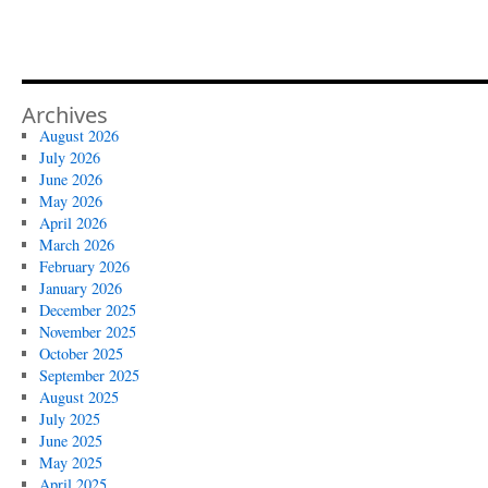
Archives
August 2026
July 2026
June 2026
May 2026
April 2026
March 2026
February 2026
January 2026
December 2025
November 2025
October 2025
September 2025
August 2025
July 2025
June 2025
May 2025
April 2025