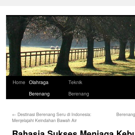
Skip
to
content
Home
Olahraga
Teknik
Berenang
Berenang
←
Destinasi Berenang Seru di Indonesia:
Berenang
Menjelajahi Keindahan Bawah Air
Rahasia Sukses Menjaga Keb