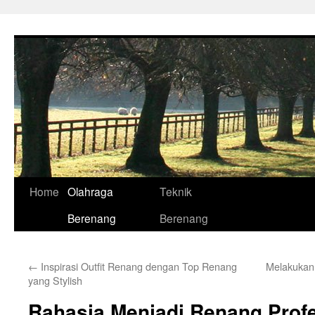
Skip
to
content
Home
Olahraga
Teknik
Berenang
Berenang
←
Inspirasi Outfit Renang dengan Top Renang
Melakukan
yang Stylish
Rahasia Menjadi Renang Profes