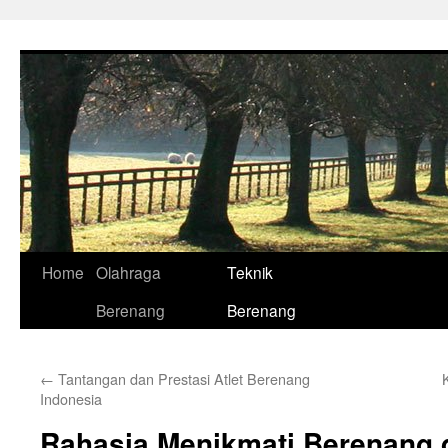
Skip
to
content
Home
Olahraga
Teknik
Berenang
Berenang
←
Tantangan dan Prestasi Atlet Berenang
Indonesia
Rahasia Menikmati Berenang 