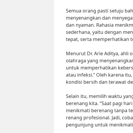
Semua orang pasti setuju ba
menyenangkan dan menyegarka
dan nyaman. Rahasia menikma
sederhana, yaitu dengan men
tepat, serta memperhatikan t
Menurut Dr. Arie Aditya, ahli
olahraga yang menyenangkan
untuk memperhatikan kebersih
atau infeksi.” Oleh karena i
kondisi bersih dan terawat d
Selain itu, memilih waktu ya
berenang kita. “Saat pagi har
menikmati berenang tanpa ter
renang profesional. Jadi, cob
pengunjung untuk menikmati 