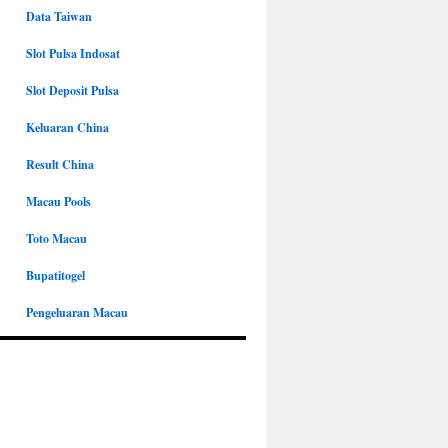
Data Taiwan
Slot Pulsa Indosat
Slot Deposit Pulsa
Keluaran China
Result China
Macau Pools
Toto Macau
Bupatitogel
Pengeluaran Macau