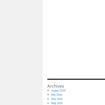
Archives
August 2026
July 2026
June 2026
May 2026