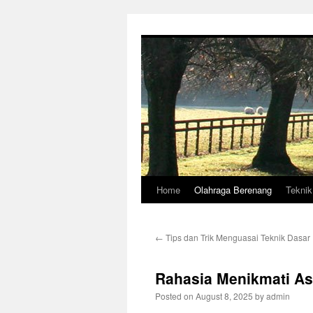
Skip
to
content
Home
Olahraga Berenang
Teknik
←
Tips dan Trik Menguasai Teknik Dasa
Rahasia Menikmati As
Posted on
August 8, 2025
by
admin