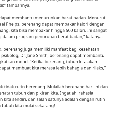
ir,” tambahnya.
ga dapat membantu menurunkan berat badan. Menurut
hael Phelps, berenang dapat membakar kalori dengan
nang, kita bisa membakar hingga 500 kalori. Ini sangat
g dalam program penurunan berat badan,” katanya.
ik, berenang juga memiliki manfaat bagi kesehatan
 psikolog, Dr. Jane Smith, berenang dapat membantu
katkan mood. “Ketika berenang, tubuh kita akan
apat membuat kita merasa lebih bahagia dan rileks,”
tuk tidak rutin berenang. Mulailah berenang hari ini dan
atan tubuh dan pikiran kita. Ingatlah, rahasia
 kita sendiri, dan salah satunya adalah dengan rutin
 tubuh kita mulai sekarang!