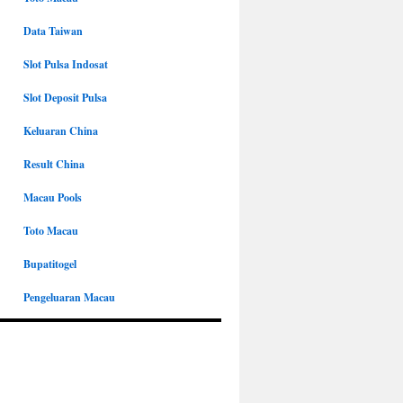
Data Taiwan
Slot Pulsa Indosat
Slot Deposit Pulsa
Keluaran China
Result China
Macau Pools
Toto Macau
Bupatitogel
Pengeluaran Macau