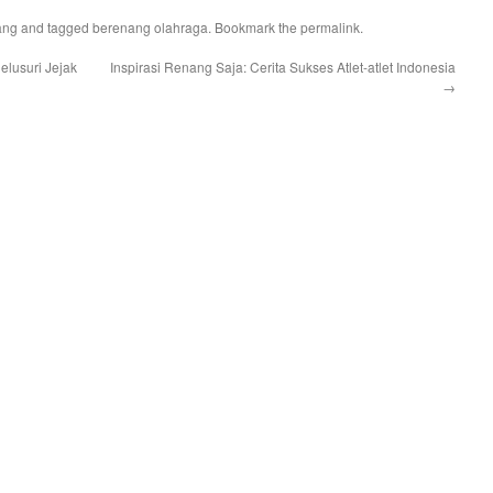
ang
and tagged
berenang olahraga
. Bookmark the
permalink
.
elusuri Jejak
Inspirasi Renang Saja: Cerita Sukses Atlet-atlet Indonesia
→