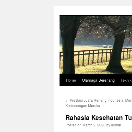
Skip
to
content
Home
Olahraga Berenang
Teknik
←
Prestasi Juara Renang Indonesia: Men
Kemenangan Mereka
Rahasia Kesehatan T
Posted on
March 2, 2026
by
admin