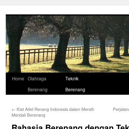
Skip
to
content
Home
Olahraga
Teknik
Berenang
Berenang
←
Kiat Atlet Renang Indonesia dalam Meraih
Perjalan
Mendali Berenang
Rahasia Berenang dengan Tek