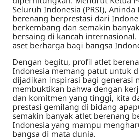
diperhitungkan. Menurut Ketua 
Seluruh Indonesia (PRSI), Aninda Pr
berenang berprestasi dari Indone
berkembang dan semakin banya
bersaing di kancah internasional
aset berharga bagi bangsa Indone
Dengan begitu, profil atlet beren
Indonesia memang patut untuk di
dijadikan inspirasi bagi generasi
membuktikan bahwa dengan kerja 
dan komitmen yang tinggi, kita d
prestasi gemilang di bidang apa
semakin banyak atlet berenang be
Indonesia yang mampu mengha
bangsa di mata dunia.