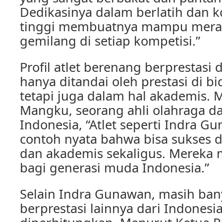
Dedikasinya dalam berlatih dan 
tinggi membuatnya mampu merai
gemilang di setiap kompetisi.”
Profil atlet berenang berprestasi 
hanya ditandai oleh prestasi di b
tetapi juga dalam hal akademis. 
Mangku, seorang ahli olahraga da
Indonesia, “Atlet seperti Indra G
contoh nyata bahwa bisa sukses d
dan akademis sekaligus. Mereka
bagi generasi muda Indonesia.”
Selain Indra Gunawan, masih ban
berprestasi lainnya dari Indonesi