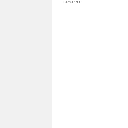
Bermanfaat