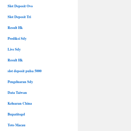
Slot Deposit Ovo
Slot Deposit Tri
Result Hk
Prediksi Sdy
Live Sdy
Result Hk
slot deposit pulsa 5000
Pengeluaran Sdy
Data Taiwan
Keluaran China
Bupatitogel
Toto Macau