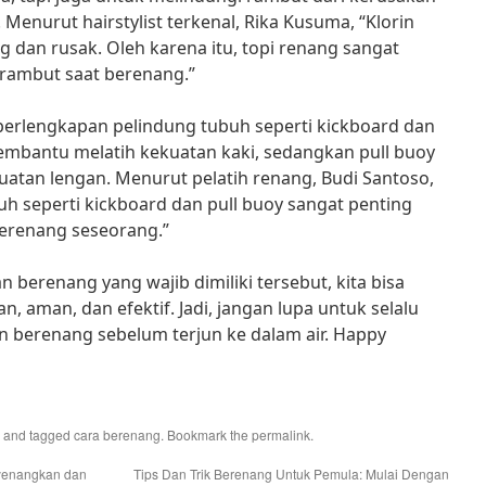
 Menurut hairstylist terkenal, Rika Kusuma, “Klorin
dan rusak. Oleh karena itu, topi renang sangat
 rambut saat berenang.”
perlengkapan pelindung tubuh seperti kickboard dan
embantu melatih kekuatan kaki, sedangkan pull buoy
atan lengan. Menurut pelatih renang, Budi Santoso,
h seperti kickboard dan pull buoy sangat penting
erenang seseorang.”
berenang yang wajib dimiliki tersebut, kita bisa
 aman, dan efektif. Jadi, jangan lupa untuk selalu
berenang sebelum terjun ke dalam air. Happy
and tagged
cara berenang
. Bookmark the
permalink
.
yenangkan dan
Tips Dan Trik Berenang Untuk Pemula: Mulai Dengan