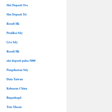
Slot Deposit Ovo
Slot Deposit Tri
Result Hk
Prediksi Sdy
Live Sdy
Result Hk
slot deposit pulsa 5000
Pengeluaran Sdy
Data Taiwan
Keluaran China
Bupatitogel
Toto Macau