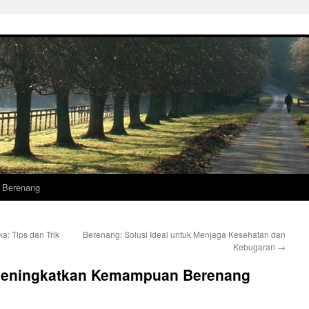
 Berenang
: Tips dan Trik
Berenang: Solusi Ideal untuk Menjaga Kesehatan dan
Kebugaran
→
 Meningkatkan Kemampuan Berenang