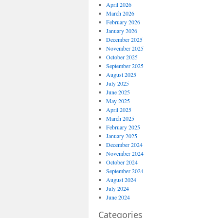
April 2026
March 2026
February 2026
January 2026
December 2025
November 2025
October 2025
September 2025
August 2025
July 2025
June 2025
May 2025
April 2025
March 2025
February 2025
January 2025
December 2024
November 2024
October 2024
September 2024
August 2024
July 2024
June 2024
Categories