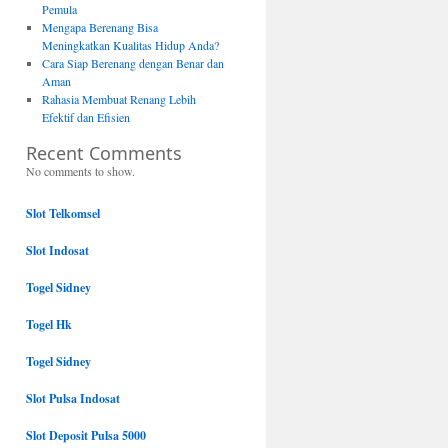
Pemula
Mengapa Berenang Bisa
Meningkatkan Kualitas Hidup Anda?
Cara Siap Berenang dengan Benar dan
Aman
Rahasia Membuat Renang Lebih
Efektif dan Efisien
Recent Comments
No comments to show.
Slot Telkomsel
Slot Indosat
Togel Sidney
Togel Hk
Togel Sidney
Slot Pulsa Indosat
Slot Deposit Pulsa 5000