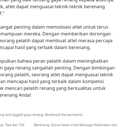
 atlet dapat menguasai teknik-teknik berenang
.”
a sangat penting dalam memotivasi atlet untuk terus
 kemampuan mereka. Dengan memberikan dorongan
seorang pelatih dapat membuat atlet merasa percaya
encapai hasil yang terbaik dalam berenang.
mpulkan bahwa peran pelatih dalam meningkatkan
gaya renang sangatlah penting. Dengan bimbingan
eorang pelatih, seorang atlet dapat menguasai teknik
an mencapai hasil yang terbaik dalam kompetisi
uk mencari pelatih renang yang berkualitas untuk
erenang Anda!
ang
and tagged
gaya renang
. Bookmark the
permalink
.
: Tips dan Trik
Berenang: Solusi Ideal untuk Menjaga Kesehatan dan