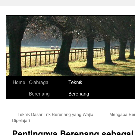
Skip
to
content
Home
Olahraga
Teknik
Berenang
Berenang
←
Teknik Dasar Trik Berenang yang Wajib
Mengapa Ber
Dipelajari
Pentingnya Berenang sebagai