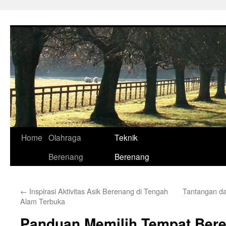
Skip
to
content
Home
Olahraga
Teknik
Berenang
Berenang
←
Inspirasi Aktivitas Asik Berenang di Tengah
Tantangan da
Alam Terbuka
Panduan Memilih Tempat Ber