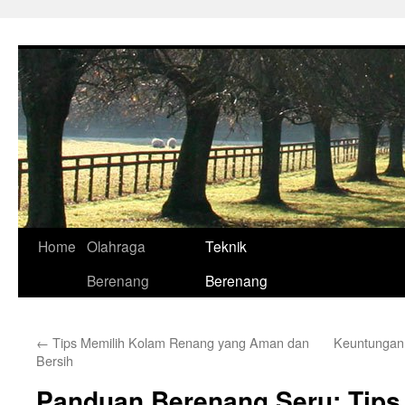
Skip
to
content
Home
Olahraga
Teknik
Berenang
Berenang
←
Tips Memilih Kolam Renang yang Aman dan
Keuntungan 
Bersih
Panduan Berenang Seru: Tips 