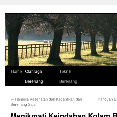
Skip
to
content
Home
Olahraga
Teknik
Berenang
Berenang
←
Rahasia Kesehatan dan Kecantikan dari
Panduan Be
Berenang Saja
Menikmati Keindahan Kolam R