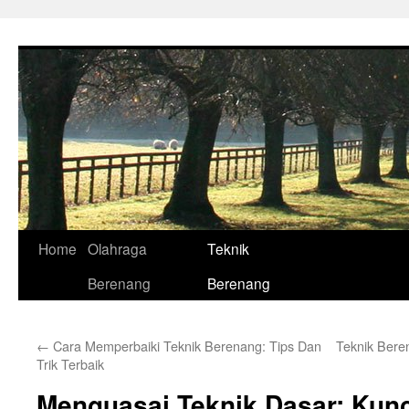
Skip
to
content
Home
Olahraga
Teknik
Berenang
Berenang
←
Cara Memperbaiki Teknik Berenang: Tips Dan
Teknik Bere
Trik Terbaik
Menguasai Teknik Dasar: Kunc