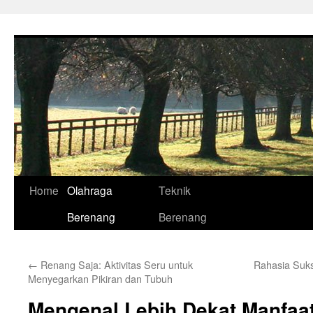
Skip
to
content
Home
Olahraga
Teknik
Berenang
Berenang
←
Renang Saja: Aktivitas Seru untuk
Rahasia Suks
Menyegarkan Pikiran dan Tubuh
Mengenal Lebih Dekat Manfaa